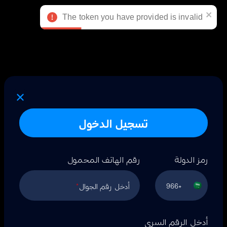
عربي
The token you have provided is invalid
تسجيل الدخول
رمز الدولة
رقم الهاتف المحمول
+966
أدخل رقم الجوال
*
أدخل الرقم السري